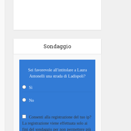
Sondaggio
Sei favorevole all'intitolare a Laura
Antonelli una strada di Ladispoli?
Sì
No
Consenti alla registrazione del tuo ip?
La registrazione viene effettuata solo ai
fini del sondaggio per non permettere più