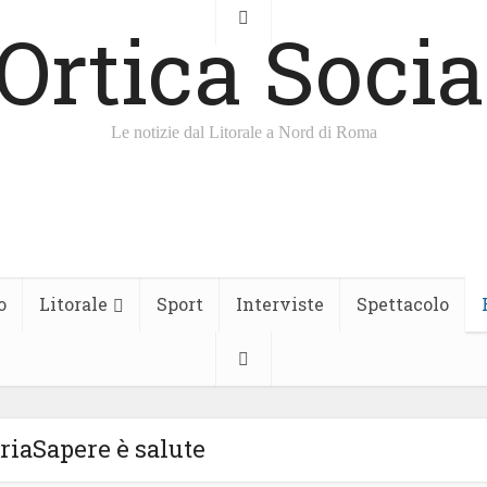
Le notizie dal Litorale a Nord di Roma
o
Litorale
Sport
Interviste
Spettacolo
riaSapere è salute