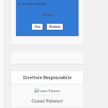
di un voto a persona.
44
votes
Vota
Risultati
Direttore Responsabile
Gianni Palmieri