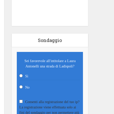
Sondaggio
Sei favorevole all'intitolare a Laura
Antonelli una strada di Ladispoli?
Sì
No
Consenti alla registrazione del tuo ip?
La registrazione viene effettuata solo ai
fini del sondaggio per non permettere più