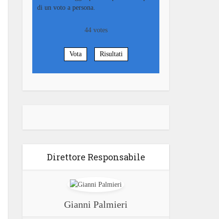
di un voto a persona.
44
votes
Vota
Risultati
Direttore Responsabile
Gianni Palmieri