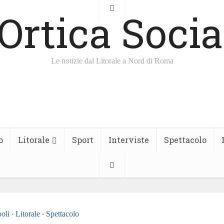
Le notizie dal Litorale a Nord di Roma
o
Litorale
Sport
Interviste
Spettacolo
oli
Litorale
Spettacolo
•
•