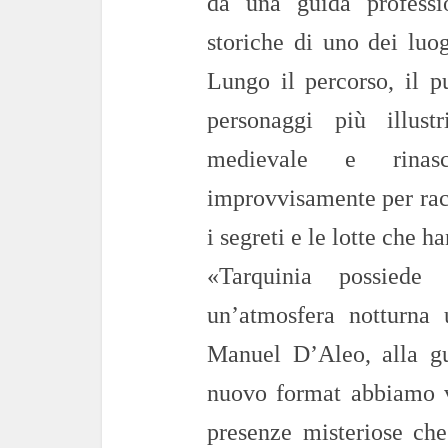
da una guida professio
storiche di uno dei luog
Lungo il percorso, il p
personaggi più illustr
medievale e rinasc
improvvisamente per racc
i segreti e le lotte che h
«Tarquinia possiede 
un’atmosfera notturna u
Manuel D’Aleo, alla g
nuovo format abbiamo v
presenze misteriose che