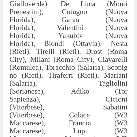
Gialloverde),
De Luca (Monti
Prenestini),
Cotugno (Nuova
Florida),
Garau (Nuova
Florida),
Valentini (Nuova
Florida),
Yakubi
v
(Nuova
Florida),
Biondi (Ottavia),
Nesta
(Rieti),
Tirelli (Rieti)
,
Drost (Roma
City),
Milani (Roma City),
Ciavarelli
(Romulea),
Toracc
h
i
o
(Salaria)
,
Scopig
no (Rieti),
Tirafe
r
r
i
(Rieti
),
Mariani
(Salaria),
Tagliolini
(Sorianese
)
,
Ad
i
k
o
(Tor
Sapienza),
Cicioni
(Viterbese),
Sabatini
(Viterbese),
Colace (W3
Maccarese),
Francia (W3
Maccarese),
Lupi (W3