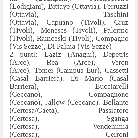
(Lodigiani),
Bittaye
(Ottavia),
Ferruzzi
(Ottavia
),
Taschini
(Ottavia),
Capuano
(Tivoli),
Cruz
(Tivoli),
Meneses (Tivoli),
Palermo
(Tivoli),
Ramceski
(Tivoli)
, Compagno
(Vis Sezze),
Di Palma (Vis Sezze)
2
punti:
Laziz
(Anagni),
Depetris
(Arce),
Rea (Arce),
Veron
(Arce),
Tomei (Campus Eur),
Cassetti
(Casal Barriera),
Di Mario (Casal
Barriera),
Bucciarelli
(Ceccano),
Compagno
ne
(Ceccano),
Jallow (Ceccano),
Bellante
(Certosa/Gaeta),
Passiatore
(Certosa),
Sganga
(Certosa),
Vendemmia
(Certosa),
Cerroni