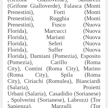
(Grifone Gialloverde),
Falasca (Monti
Prenestini),
Forti (Monti
Prenesti
ni),
Rugghia (Monti
Prenestini),
Fusco (Nuova
Florida),
Marcucci (Nuova
Florida),
Mariani (Nuova
Flori
da),
S
eferi
(Nuova
Flori
da),
S
uffer
(Nuova
Flori
da)
,
Damiani (Pomezia),
Esposito
(Pomezia),
Carillo (Roma
Ci
ty),
Contini (Roma City),
Marino
(Roma City),
Spila (Roma
Cit
y),
C
ir
iachi
(Romulea),
Bianciardi
(Salaria),
Proiett
i
Urbani
(Salar
ia),
Casadidio
(Sorianese)
,
Spol
verini (
Sorianese),
L
ab
rozzi
(Tor
Sapienza),
Marzulli (Tor