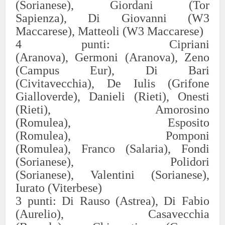
(Sorianese),
Giordani (Tor
Sapienza),
Di Giovanni (W3
Maccarese),
Matteoli
(W3 Maccarese)
4
punti:
Cipriani
(Aranova),
Germoni
(Aranova),
Zeno
(Campus Eur),
Di Bari
(Civitavecchia),
De Iulis (Grifone
Gialloverde),
Danieli (Rieti),
Onesti
(Rieti),
Amorosino
(Romulea),
Esposito
(Romulea),
Pomponi
(Romulea),
Franco (Salaria),
Fondi
(Sorianese)
,
Polidori
(Sorianese),
Valentini (Sorianese)
,
Iurato (Viterbese)
3
punti:
Di Rauso (Astrea),
Di Fabio
(Aurelio),
Casavecchia