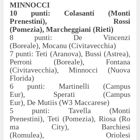
MINNOCCI
10
punti: Colasanti (Monti
Prenestini)
,
Rossi
(Pomezia),
Marcheggiani (Rieti)
8
punti:
De Vincenzi
(Bo
rea
le),
Mocanu
(Civitavecchia
)
7
punti: Teti (Aranova)
, Bussi (Astrea)
,
Perroni (Boreale)
, Fontana
(Civitavecchia)
,
Minnocci
(Nuova
Florida)
6
punti:
Martinelli (Campus
Eur),
Sperati (Campus
Eur),
De
Mutiis
(W3 Maccarese)
5
punti:
Tavella (Monti
Prenestini
),
Teti
(Pomezia),
Riosa
(Ro
ma City),
Barchiesi
(Romulea),
Oriolesi