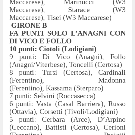
Maccarese),
Marinucci (W3
Maccarese),
Starace (W3
Maccarese
)
,
Ti
s
e
i
(W3 Maccarese
)
GIRONE B
FA PUNTI SOLO L’ANAGNI CON
DI VICO E FOLLO
10
punti: Ciotoli (Lodigiani)
9
punti:
Di Vico (Anagni), Follo
(Anagni/Viterbese),
Toncelli
(Certosa)
8
punti:
Tursi (Certosa)
,
Cardinali
(Ferentino),
Madonna
(Ferentino),
Kassama
(
Sterparo
)
7
punti:
S
elvini
(Roccasecca)
6
punti:
Vasta (Casal Barriera),
Russo
(Ottavia
),
Corsetti
(Tivoli/Lodigiani)
5
punti:
Cerbara (Arce),
D’Arpino
(Ceccano),
Battisti (Certosa
),
Cerioni