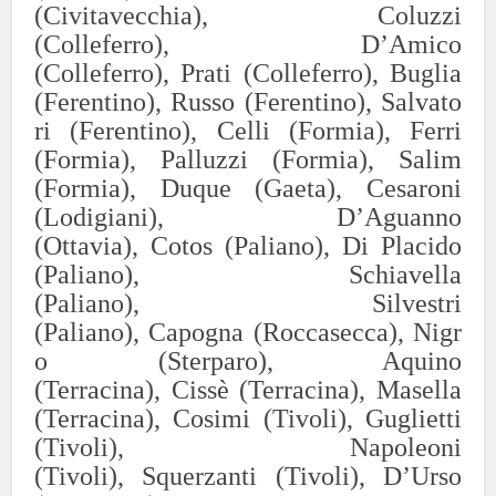
(Civitavecchia),
Coluzzi
(Colleferro),
D’Amico
(Colleferro),
Prati (Colleferro),
Buglia
(Ferentino),
Russo
(Ferentino),
Salvato
ri (Ferentino),
Celli (Formia),
Ferri
(Fo
rmia),
P
alluzzi
(Formia),
Salim
(Fo
rmia),
Duque (Gaeta),
Cesaroni
(Lodigiani),
D’Aguanno
(Ott
avia)
,
Cotos
(Paliano),
Di Placido
(Paliano), Schiavella
(Paliano),
Silvestri
(Paliano),
Capogna
(Roccasecca),
Nigr
o (
S
terparo
), Aquino
(Terra
cina)
,
C
iss
è
(Te
rracina),
Masella
(Terracina),
Cosimi (Tivoli),
Guglietti
(Tivoli),
Napoleoni
(Tivoli),
Squerzanti
(Tivoli),
D’Urso