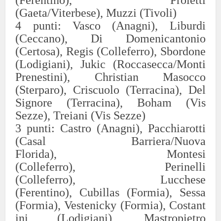
(Ferentino),
Proietti
(Gaeta/Viterbese),
Muzzi
(Tivoli)
4
punti:
Vasco (Anagni),
Liburdi
(Ceccano),
Di Do
men
icantonio
(Certosa),
Regis (Colleferro
),
Sbordone
(Lodigiani),
Jukic (Roccasecca/Monti
Prenestini),
Christian
Masocco
(
Sterparo
),
Criscuolo (Terracina),
Del
Signore (Terracina)
,
Boham
(Vis
Sezze)
,
Treiani
(Vis Sezze)
3
punti:
Castro (Anagni),
Pacchiarotti
(Casal Barriera/Nuova
Florida),
Montesi
(Colleferro),
Perinelli
(Colleferro),
Lucchese
(Ferentino),
Cubillas
(Formia),
Sessa
(Formia),
Vestenicky
(Formia),
Costant
ini (Lodigiani),
Mastropietro