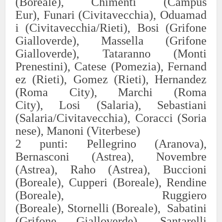
(Boreale),
Chimenti (Campus
Eur),
Funari
(Civitavecchia),
Oduamad
i
(Civitavecchia/Rieti),
Bosi (Grifone
Gialloverde),
Massella (Grifone
Gialloverde),
Tataranno
(Monti
Prenestini),
Catese
(Pomezia),
Fernand
ez (Rieti),
Gomez (Rieti),
Hernandez
(Roma City),
Marchi (Roma
City
),
Losi (Salaria),
Sebastiani
(Salaria/Civitavecchia),
Coracci
(Soria
nese),
Manoni (Viterbese)
2
punti:
Pellegrino (Aranova),
Bernasconi (Ast
rea
),
Novembre
(Ast
rea
),
Raho (Ast
rea
),
Buccioni
(Bo
rea
le),
Cupperi
(Bo
rea
le),
Rendine
(Bo
rea
le),
Ruggiero
(Bo
rea
le),
Stornelli (Bo
rea
le),
Sabatini
(Grifone Gialloverde),
Santarelli