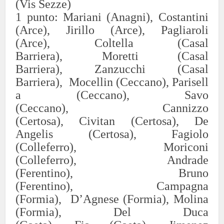
(Vis Sezze)
1
punto:
Mariani (Anagni),
Costantini
(Arce),
Jirillo
(Arce),
Pagliaroli
(Arce),
Colt
ella (C
a
sal
Barri
er
a),
Moretti (Casal
Barriera),
Zanz
ucchi
(Casa
l
Barr
iera),
Mocellin
(Ceccan
o),
Parisell
a (Ceccano),
Savo
(Ceccano),
Cannizzo
(Certosa),
Civitan
(Certosa),
De
Angelis (
Certos
a),
Fagiolo
(Colleferro),
Moriconi
(Colleferro),
Andrade
(Ferentino),
Bruno
(Ferentino),
Campa
gna
(Formia),
D’Agnese (Formia),
Molina
(Formia),
Del Duca