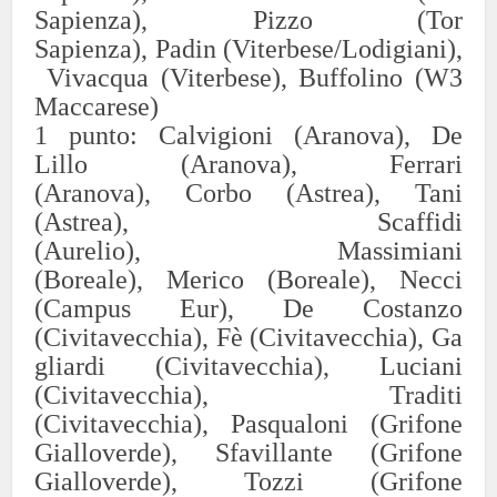
Sapienza),
Pizz
o (Tor
Sapienza),
Padin
(Viterbese/Lodigiani),
Vi
vacqua
(V
iterbe
se),
B
uff
olin
o
(W3
Maccarese)
1 punto:
Calvigioni
(Aranova),
De
Lillo (Aranova),
Ferrari
(Aranova),
Corbo (Astrea),
Tani
(Astrea),
Scaffidi
(Aurelio),
Massimiani
(Boreale),
Merico (Boreale),
Necci
(Campus Eur),
De Costanzo
(Civitavecchia),
Fè
(Civitavecchia),
Ga
gliardi (Civitavecchia),
Luciani
(Civitavecchia),
Traditi
(Civitavecchia),
Pasqualoni (Grifone
Gialloverde),
Sfavillante (Grifone
Gialloverde),
Tozzi (Grifone