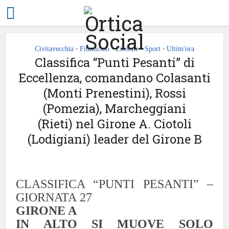
Civitavecchia
Fiumicino
Litorale
Sport
Ultim'ora
•
•
•
•
Classifica “Punti Pesanti” di
Eccellenza, comandano Colasanti
(Monti Prenestini), Rossi
(Pomezia), Marcheggiani
(Rieti) nel Girone A. Ciotoli
(Lodigiani) leader del Girone B
CLASSIFICA “PUNTI PESANTI”
–
GIORNATA
2
7
GIRONE A
IN ALTO SI MUOVE SOLO