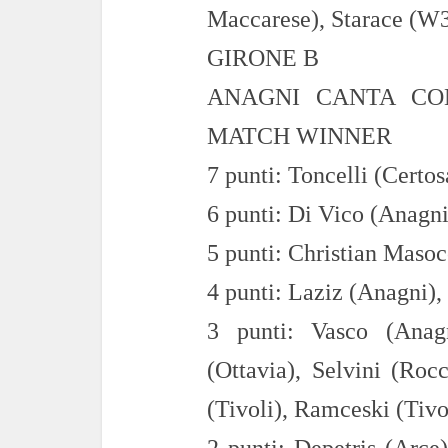
Maccarese),
Starace (W
GIRONE B
ANAGNI CANTA CON
MATCH WINNER
7
punti:
Ton
cel
li
(Certos
6
punti: Di Vico (Anagni
5
punti:
Christian
Masoc
4
punti:
Laziz
(Anagni),
3
punti:
Vasco (Anag
(Ottavia
),
Selv
ini
(Rocc
(Tivoli
),
Ramce
ski
(Tivo