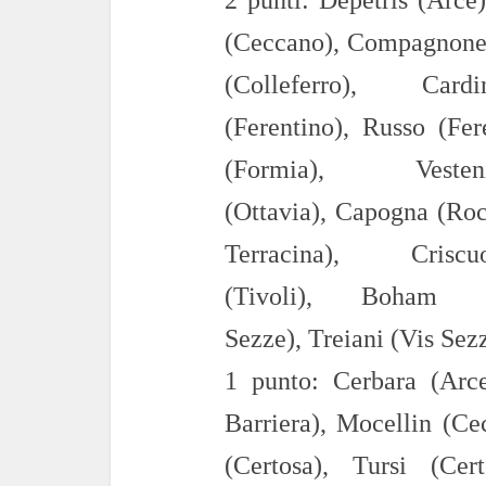
2
punti:
Depetris (Arce
(Ceccano),
Compagnone
(Colleferro),
Car
(Ferentino),
Russo
(Fer
(Formia),
V
est
en
(Ottavia),
Capogna
(Roc
Te
rracina),
Cris
(Tivoli),
B
oha
m
Sezze),
T
r
ei
ani
(
Vi
s Sez
1 punto:
Cerbara (Arc
Barriera),
Mocellin (Ce
(Certosa),
Tursi (Cer