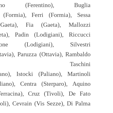
uno (Ferentino),
Buglia
(Formia),
Ferri (Formia),
Sessa
(Gaeta),
Fia
(Gaeta),
Mallozzi
ta),
Padin
(Lodigiani),
Riccucci
done (Lodigiani), Silvestri
avia),
Paruzza
(Ottavia),
Rambaldo
avia),
Taschini
ano),
Istocki
(Paliano),
Martinoli
liano),
Centra
(
Ste
rpar
o
)
,
Aquino
erracina),
Cruz (Tivoli),
De Fato
oli)
,
Cevrai
n
(Vis Sezze)
, Di Palma