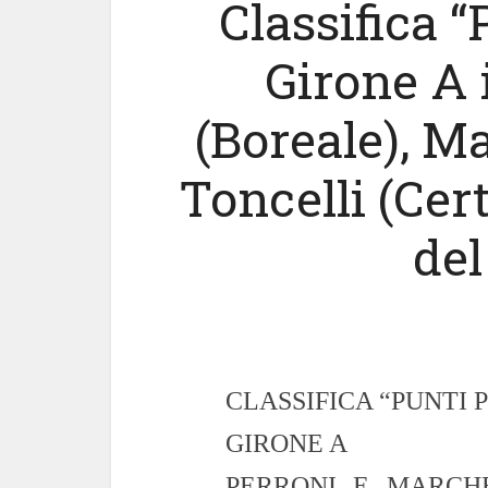
Classifica “
Girone A 
(Boreale), Ma
Toncelli (Cer
del
CLASSIFICA “PUNTI 
GIRONE A
PERRONI E MARCHE