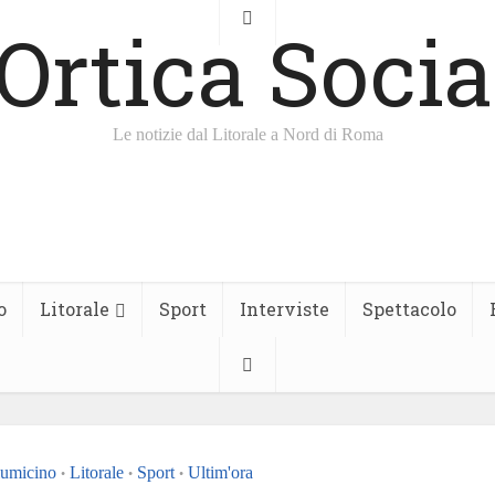
Le notizie dal Litorale a Nord di Roma
o
Litorale
Sport
Interviste
Spettacolo
iumicino
Litorale
Sport
Ultim'ora
•
•
•