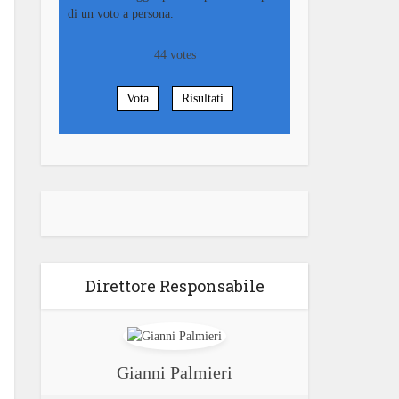
di un voto a persona.
44
votes
Vota
Risultati
Direttore Responsabile
Gianni Palmieri