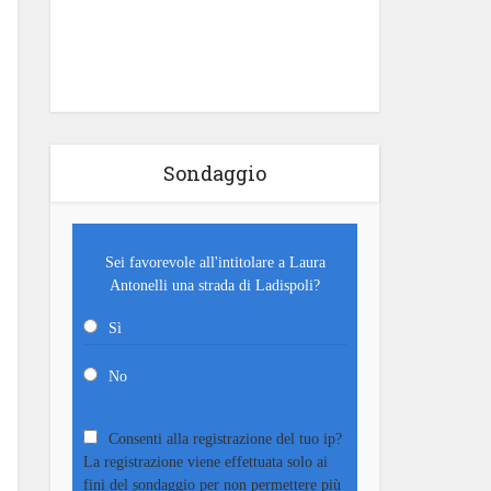
Sondaggio
Sei favorevole all'intitolare a Laura
Antonelli una strada di Ladispoli?
Sì
No
Consenti alla registrazione del tuo ip?
La registrazione viene effettuata solo ai
fini del sondaggio per non permettere più