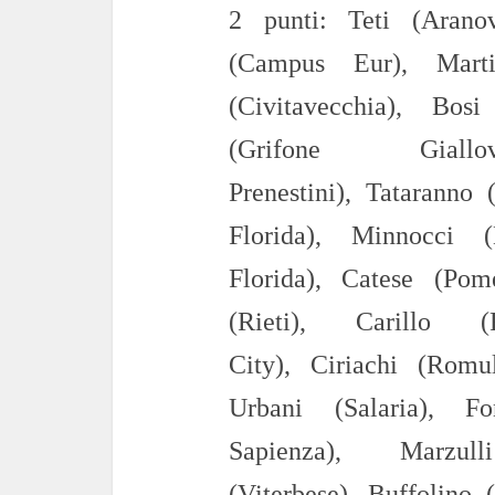
2
punti:
Teti (Aran
(Campus Eur),
Mart
(Civitavecchia),
Bosi
(Grifone Gial
Prenestini),
Tataranno
(
Florida),
Minnocci
(N
Florida)
,
Catese
(Pome
(Rieti),
Carillo
City),
Ciriachi
(Romule
Urbani (Salaria),
Fo
Sapienza),
Marzu
(Viterbese),
Buffolino
(