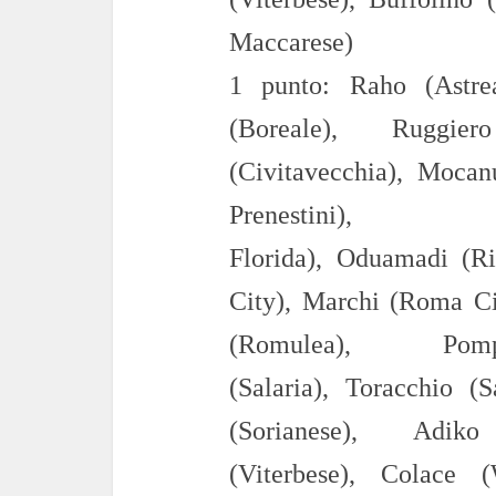
Maccarese)
1 punto:
Raho (Astr
(Boreale),
Ruggie
(Civitavecchia),
Mocan
Prenestini)
Florida
),
Oduam
adi
(Ri
City
),
Marchi (Roma Ci
(Romulea),
Po
(Salaria
),
Toracc
hio
(Sa
(Sorianese),
Ad
iko
(Viterbese),
Colace 