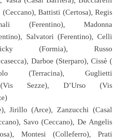
),
Vasta (Casal Barriera),
Bucciarelli
 (Ceccano),
Battisti (Certosa),
Regis
dinali (Ferentino),
Madonna
entino),
Salvatori (Ferentino),
Celli
icky
(Fo
rmia)
,
Russo
casecca),
Darb
oe
(
St
er
paro
),
C
iss
è
(
cuolo (
Terracina),
Guglietti
(Vi
s Sezze),
D’Urso (Vis
ze)
e),
Jirillo
(Arce),
Zanzucchi
(Casal
ccano), Savo (Ceccano),
De Angelis
tosa),
Montesi (Colleferro),
Prati