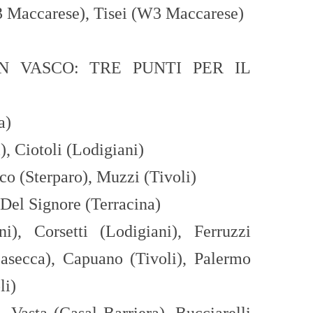
3 Maccarese
),
Ti
sei
(W3 Maccarese
)
 VASCO: TRE PUNTI PER IL
a)
)
, Ciotoli (Lodigiani)
co
(
Sterpa
ro
),
Muzzi (Tivoli)
Del Signore (Terracina)
ni),
Corsetti (Lodigiani)
,
Ferruzzi
asecca)
,
Capuano (Tivoli),
Palermo
li)