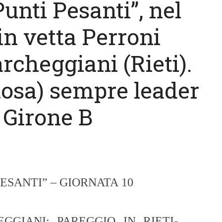
Punti Pesanti”, nel
in vetta Perroni
rcheggiani (Rieti).
tosa) sempre leader
 Girone B
PESANTI”
– GIORNATA
10
GGIANI: PAREGGIO IN RIETI-