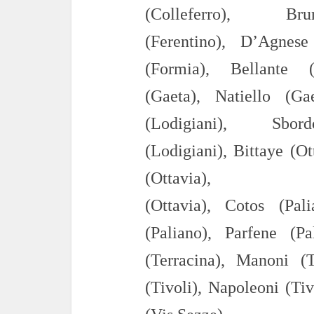
(Colleferro),
Br
(Ferentino),
D’Agnese 
(Formia),
Bellante 
(Gaeta),
Natiello
(Gae
(Lodigiani),
Sbor
(Lodigiani),
Bittaye
(Ott
(Ott
(
Ot
tavia),
Cotos
(Pali
(Pa
liano),
Parfene
(Pa
(Terracina),
Manoni (T
(Tivoli),
Napoleoni (T
iv