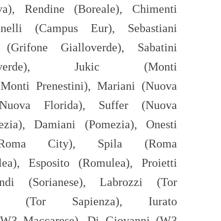
ova),
Rendine (Boreale),
Chimenti
inelli (Campus Eur),
Sebastiani
 (Grifone Gialloverde),
Sabatini
loverde),
Jukic (Monti
Monti Prenestini),
Mariani (Nuova
uova Florida),
Suffer
(Nuova
zia),
Damiani (Pomezia),
Onesti
 (Roma City),
Spila (Roma
a), Esposito (Romulea), Proietti
ndi (Sorianese),
Labrozzi
(Tor
lli (Tor Sapienza),
Iurato
W3 Maccarese)
,
Di Giovanni (W3