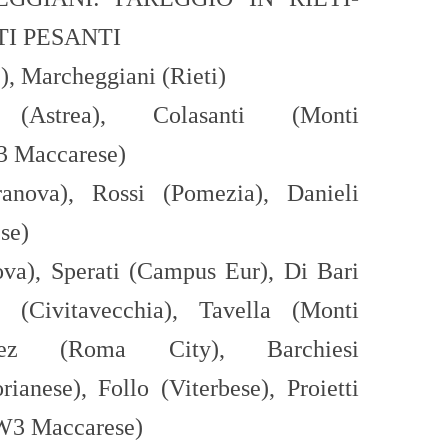
TI PESANTI
), Marcheggiani (Rieti)
 (Astrea),
Colasanti (Monti
3 Maccarese)
anova),
Rossi (Pomezia)
,
Danieli
se)
ova),
Sperati (Campus Eur), Di Bari
i (Civitavecchia),
Tavella (Monti
ndez (Roma City),
Barchiesi
rianese),
Follo (Viterbese),
Proietti
3 Maccarese)