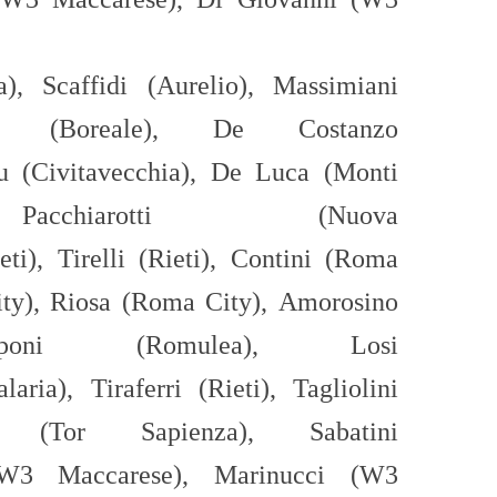
ea),
Scaffidi (Aurelio),
Massimiani
ro (Boreale),
De Costanzo
u
(Civitavecchia),
De Luca (Monti
,
Pacchiarotti (Nuova
eti),
Tirelli (Rieti)
,
Contini (Roma
ty),
Ri
osa
(Roma City),
Amorosino
mponi (Romulea),
Losi
laria),
Tirafe
rri
(Rieti
),
Tagliolini
(Tor Sapienza),
Sabatini
(W3 Maccarese),
Marinucci (W3