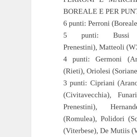
BOREALE E PER PUN
6
punti: Perroni (Boreale
5
punti:
Bussi
Prenestini),
Matteoli (W
4
punti:
Germoni
(Ar
(Rieti),
Oriolesi (Soriane
3
punti:
Cipriani (Aran
(Civitavecchia),
Funar
Prenestini),
Herna
(Romulea),
Polidori (So
(Viterbese)
, De
Mutiis
(W