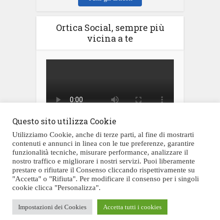
Ortica Social, sempre più
vicina a te
Questo sito utilizza Cookie
Utilizziamo Cookie, anche di terze parti, al fine di mostrarti
contenuti e annunci in linea con le tue preferenze, garantire
funzionalità tecniche, misurare performance, analizzare il
nostro traffico e migliorare i nostri servizi. Puoi liberamente
prestare o rifiutare il Consenso cliccando rispettivamente su
Testata giornalistica registrata al Tribunale di Civitavecchia al numero
"Accetta" o "Rifiuta". Per modificare il consenso per i singoli
05/2019 il 05/12/2019
cookie clicca "Personalizza".
Copyright © 2026. Created by Malvadesign per "L'Ortica Social" - Scrivi a
L'Ortica Social:
redazione@orticasocial.it
Impostazioni dei Cookies
Accetta tutti i cookies