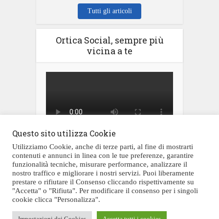
Tutti gli articoli
Ortica Social, sempre più
vicina a te
Questo sito utilizza Cookie
Utilizziamo Cookie, anche di terze parti, al fine di mostrarti
contenuti e annunci in linea con le tue preferenze, garantire
funzionalità tecniche, misurare performance, analizzare il
nostro traffico e migliorare i nostri servizi. Puoi liberamente
prestare o rifiutare il Consenso cliccando rispettivamente su
Testata giornalistica registrata al Tribunale di Civitavecchia al numero
"Accetta" o "Rifiuta". Per modificare il consenso per i singoli
05/2019 il 05/12/2019
cookie clicca "Personalizza".
Copyright © 2026. Created by Malvadesign per "L'Ortica Social" - Scrivi a
L'Ortica Social:
redazione@orticasocial.it
Impostazioni dei Cookies
Accetta tutti i cookies