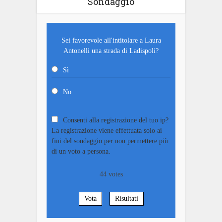
Sondaggio
Sei favorevole all'intitolare a Laura
Antonelli una strada di Ladispoli?
Sì
No
Consenti alla registrazione del tuo ip?
La registrazione viene effettuata solo ai
fini del sondaggio per non permettere più
di un voto a persona.
44
votes
Vota
Risultati