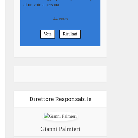
di un voto a persona.
44
votes
Vota
Risultati
Direttore Responsabile
Gianni Palmieri