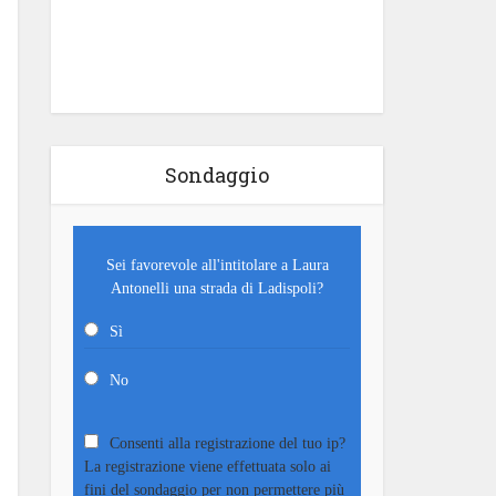
Sondaggio
Sei favorevole all'intitolare a Laura
Antonelli una strada di Ladispoli?
Sì
No
Consenti alla registrazione del tuo ip?
La registrazione viene effettuata solo ai
fini del sondaggio per non permettere più