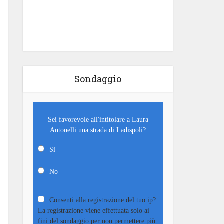
Sondaggio
Sei favorevole all'intitolare a Laura
Antonelli una strada di Ladispoli?
Sì
No
Consenti alla registrazione del tuo ip?
La registrazione viene effettuata solo ai
fini del sondaggio per non permettere più