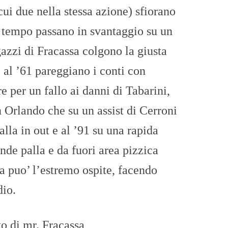
 cui due nella stessa azione) sfiorano
do tempo passano in svantaggio su un
gazzi di Fracassa colgono la giusta
 al ’61 pareggiano i conti con
re per un fallo ai danni di Tabarini,
n Orlando che su un assist di Cerroni
lla in out e al ’91 su una rapida
nde palla e da fuori area pizzica
la puo’ l’estremo ospite, facendo
dio.
o di mr. Fracassa