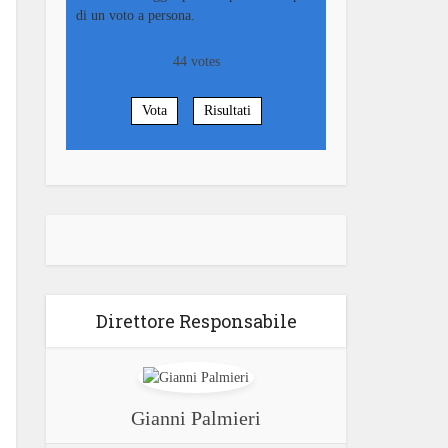
di un voto a persona.
44
votes
Vota
Risultati
Direttore Responsabile
Gianni Palmieri