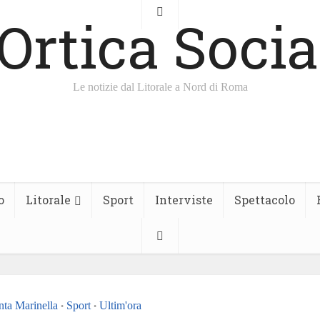
Le notizie dal Litorale a Nord di Roma
o
Litorale
Sport
Interviste
Spettacolo
nta Marinella
Sport
Ultim'ora
•
•