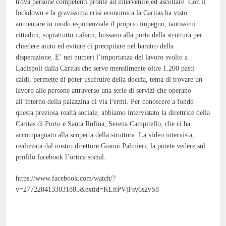
trova persone competenti pronte ad intervenire ed ascoltare. Con il
lockdown e la gravissima crisi economica la Caritas ha visto
aumentare in modo esponenziale il proprio impegno, tantissimi
cittadini, soprattutto italiani, bussano alla porta della struttura per
chiedere aiuto ed evitare di precipitare nel baratro della
disperazione. E’ nei numeri l’importanza del lavoro svolto a
Ladispoli dalla Caritas che serve mensilmente oltre 1.200 pasti
caldi, permette di poter usufruire della doccia, tenta di trovare un
lavoro alle persone attraverso una serie di servizi che operano
all’interno della palazzina di via Fermi. Per conoscere a fondo
questa preziosa realtà sociale, abbiamo intervistato la direttrice della
Caritas di Porto e Santa Rufina, Serena Campitello, che ci ha
accompagnato alla scoperta della struttura. La video intervista,
realizzata dal nostro direttore Gianni Palmieri, la potete vedere sul
profilo facebook l’ortica social.
https://www.facebook.com/watch/?
v=2772284133031885&extid=KLitPVjFsy6s2vS8