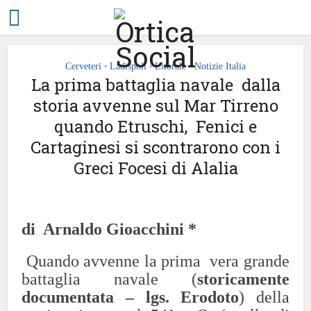
Cerveteri
Ladispoli
Litorale
Notizie Italia
•
•
•
La prima battaglia navale dalla
storia avvenne sul Mar Tirreno
quando Etruschi, Fenici e
Cartaginesi si scontrarono con i
Greci Focesi di Alalia
di Arnaldo Gioacchini *
Quando avvenne la prima vera grande
battaglia navale (
storicamente
documentata – lgs. Erodoto
) della