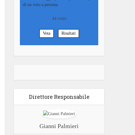
di un voto a persona.
44
votes
Vota
Risultati
Direttore Responsabile
Gianni Palmieri