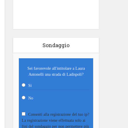
Sondaggio
Sei favorevole all'intitolare a Laura
Antonelli una strada di Ladispoli?
Sì
No
Consenti alla registrazione del tuo ip?
La registrazione viene effettuata solo ai
fini del sondaggio per non permettere più