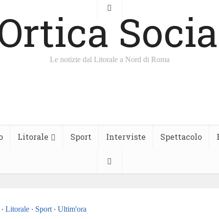
Le notizie dal Litorale a Nord di Roma
o
Litorale
Sport
Interviste
Spettacolo
Litorale
Sport
Ultim'ora
•
•
•