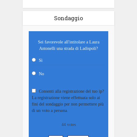
Sondaggio
Sei favorevole all'intitolare a Laura
Antonelli una strada di Ladispoli?
Sì
No
Consenti alla registrazione del tuo ip?
La registrazione viene effettuata solo ai
fini del sondaggio per non permettere più
di un voto a persona.
44
votes