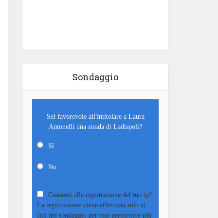
Sondaggio
Sei favorevole all'intitolare a Laura
Antonelli una strada di Ladispoli?
Sì
No
Consenti alla registrazione del tuo ip?
La registrazione viene effettuata solo ai
fini del sondaggio per non permettere più