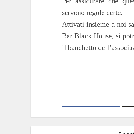
Per assicurare che ques
servono regole certe.
Attivati insieme a noi s
Bar Black House, si potr
il banchetto dell’associ
Nadia 
Associazio