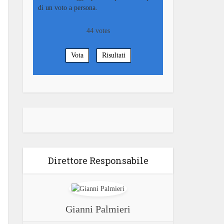
di un voto a persona.
44
votes
Vota
Risultati
Direttore Responsabile
Gianni Palmieri