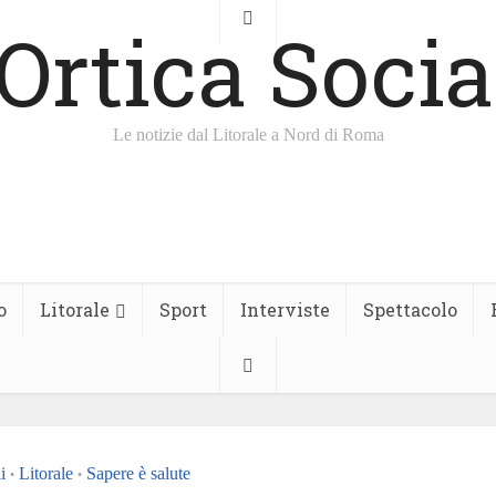
Le notizie dal Litorale a Nord di Roma
o
Litorale
Sport
Interviste
Spettacolo
i
Litorale
Sapere è salute
•
•