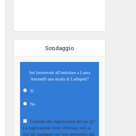
Sondaggio
Sei favorevole all'intitolare a Laura
Antonelli una strada di Ladispoli?
Sì
No
Consenti alla registrazione del tuo ip?
La registrazione viene effettuata solo ai
fini del sondaggio per non permettere più