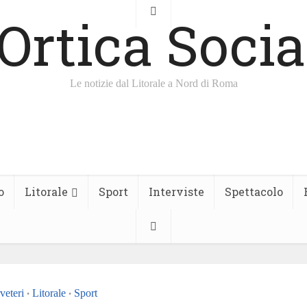
Le notizie dal Litorale a Nord di Roma
o
Litorale
Sport
Interviste
Spettacolo
veteri
Litorale
Sport
•
•