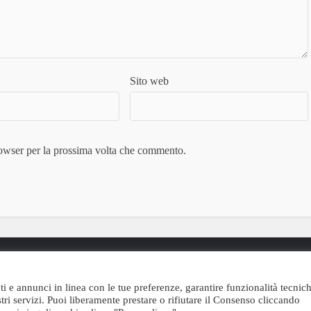
Sito web
rowser per la prossima volta che commento.
Testata giornalistica registrata al Tribunale di Civitavecchia al
numero 05/2019 il 05/12/2019
Copyright © 2026. Created by Malvadesign per "L'Ortica Social" -
ti e annunci in linea con le tue preferenze, garantire funzionalità tecnich
Scrivi a L'Ortica Social:
redazione@orticasocial.it
tri servizi. Puoi liberamente prestare o rifiutare il Consenso cliccando