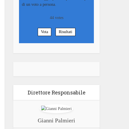
di un voto a persona.
44
votes
Vota
Risultati
Direttore Responsabile
Gianni Palmieri