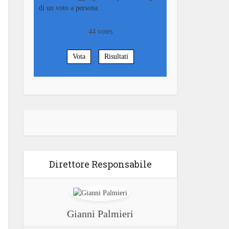
di un voto a persona.
44
votes
Vota
Risultati
Direttore Responsabile
Gianni Palmieri