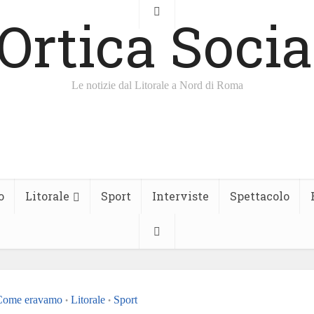
Le notizie dal Litorale a Nord di Roma
o
Litorale
Sport
Interviste
Spettacolo
Come eravamo
Litorale
Sport
•
•