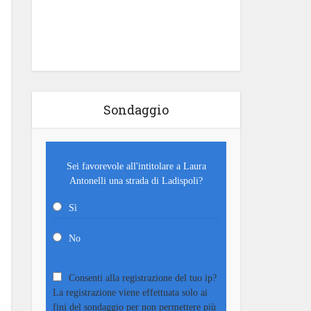
Sondaggio
Sei favorevole all'intitolare a Laura
Antonelli una strada di Ladispoli?
Sì
No
Consenti alla registrazione del tuo ip?
La registrazione viene effettuata solo ai
fini del sondaggio per non permettere più