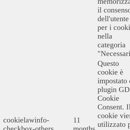
memorizz
il consens
dell'utente
per i cook
nella
categoria
"Necessari
Questo
cookie è
impostato 
plugin G
Cookie
Consent. I
cookie vie
cookielawinfo-
11
utilizzato 
checkbox-others
months