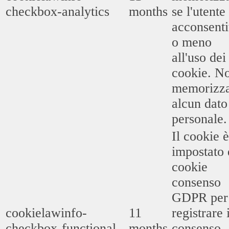
checkbox-analytics
months
se l'utente
acconsenti
o meno
all'uso dei
cookie. N
memorizz
alcun dato
personale.
Il cookie è
impostato 
cookie
consenso
GDPR per
cookielawinfo-
11
registrare i
checkbox-functional
months
consenso