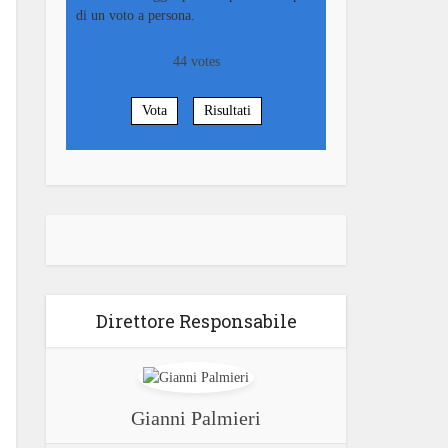
di un voto a persona.
44
votes
Vota
Risultati
Direttore Responsabile
Gianni Palmieri