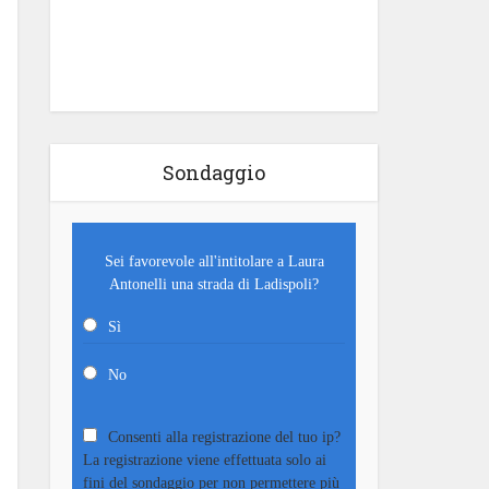
Sondaggio
Sei favorevole all'intitolare a Laura
Antonelli una strada di Ladispoli?
Sì
No
Consenti alla registrazione del tuo ip?
La registrazione viene effettuata solo ai
fini del sondaggio per non permettere più