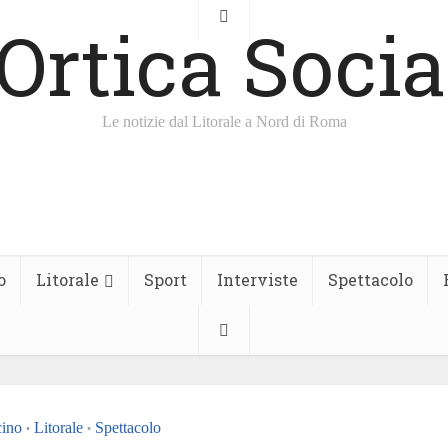
Le notizie dal Litorale a Nord di Roma
o
Litorale
Sport
Interviste
Spettacolo
cino
Litorale
Spettacolo
•
•