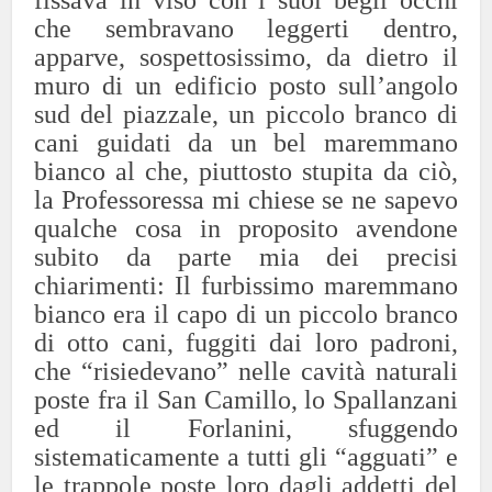
fissava in viso con i suoi begli occhi
che sembravano leggerti dentro,
apparve, sospettosissimo, da dietro il
muro di un edificio posto sull’angolo
sud del piazzale, un piccolo branco di
cani guidati da un bel maremmano
bianco al che, piuttosto stupita da ciò,
la Professoressa mi chiese se ne sapevo
qualche cosa in proposito avendone
subito da parte mia dei precisi
chiarimenti: Il furbissimo maremmano
bianco era il capo di un piccolo branco
di otto cani, fuggiti dai loro padroni,
che “risiedevano” nelle cavità naturali
poste fra il San Camillo, lo Spallanzani
ed il Forlanini, sfuggendo
sistematicamente a tutti gli “agguati” e
le trappole poste loro dagli addetti del